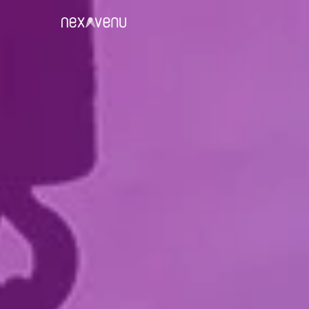
À Propos
Nos Réussites 
Politique de confidentialité
Select Language
FR
Partenaires