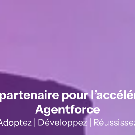
partenaire pour l’accélér
Agentforce
Adoptez | Développez | Réussisse