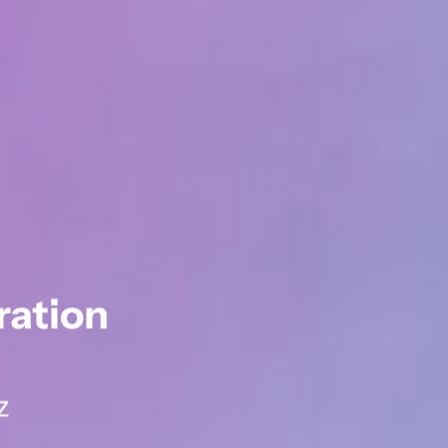
ation 
z